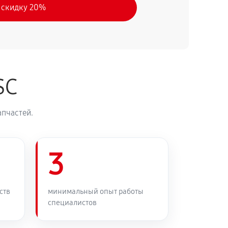
 скидку 20%
SC
апчастей.
3
ств
минимальный опыт работы
специалистов