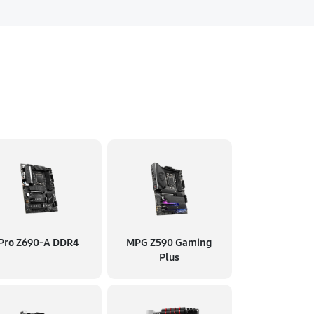
Pro Z690-A DDR4
MPG Z590 Gaming
Plus