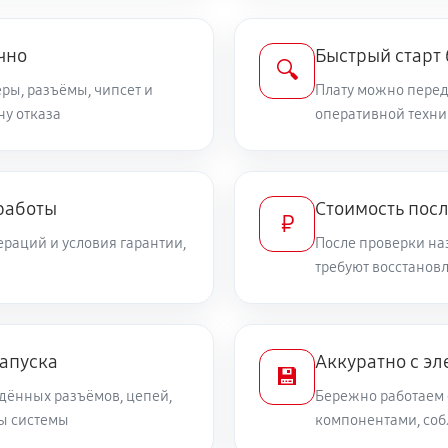
чно
Быстрый старт
🔍
ры, разъёмы, чипсет и
Плату можно переда
ну отказа
оперативной техни
работы
Стоимость пос
₽
раций и условия гарантии,
После проверки на
требуют восстанов
запуска
Аккуратно с эл
💾
дённых разъёмов, цепей,
Бережно работаем 
ты системы
компонентами, со