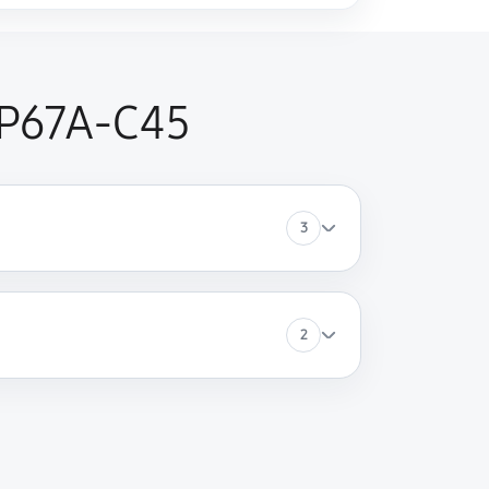
 P67A-C45
3
2