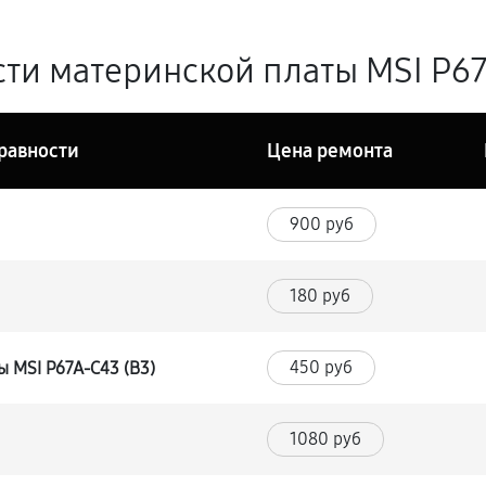
ти материнской платы MSI P67A
равности
Цена ремонта
900 руб
180 руб
450 руб
 MSI P67A-C43 (B3)
1080 руб