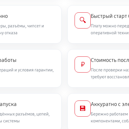
чно
Быстрый старт
🔍
ры, разъёмы, чипсет и
Плату можно переда
ну отказа
оперативной техни
работы
Стоимость пос
₽
раций и условия гарантии,
После проверки на
требуют восстанов
запуска
Аккуратно с эл
💾
дённых разъёмов, цепей,
Бережно работаем 
ты системы
компонентами, со