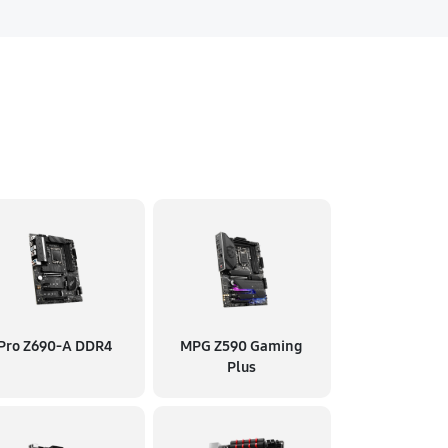
Pro Z690-A DDR4
MPG Z590 Gaming
Plus