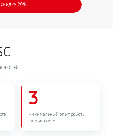
 скидку 20%
SC
апчастей.
3
ств
минимальный опыт работы
специалистов