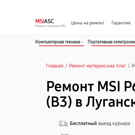
г. Луганск
Ежедневно с 9:00 до 21:00
MSI
ASC
Цены на ремонт
Гарантия
Ремонт техники MSI
Компьютерная техника
Портативная электрони
Главная
/
Ремонт материнских плат
/
P
Ремонт MSI P
(B3) в Луганс
Бесплатный
выезд курьера