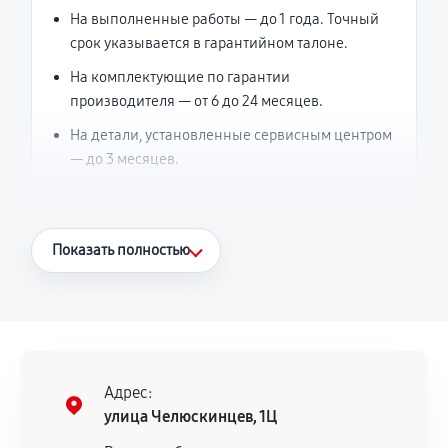
На выполненные работы — до 1 года. Точный
срок указывается в гарантийном талоне.
На комплектующие по гарантии
производителя — от 6 до 24 месяцев.
На детали, установленные сервисным центром
— до 3 месяцев.
Что считается гарантийным случаем
Показать полностью
Повторное возникновение неисправности,
напрямую связанной с выполненным
ремонтом.
Поломка установленной детали при
нормальной эксплуатации в течение
Адрес:
гарантийного срока.
улица Челюскинцев, 1Ц
Несоответствие комплектующей заявленным