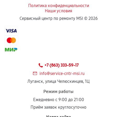
Политика конфиденциальности
Наши условия
Если комплектующие куплены
Сервисный центр по ремонту MSI ©
2026
самостоятельно
Гарантия на выполненные работы может
сохраняться полностью или частично, если
соблюдены следующие условия:
Предоставленные детали подходят по
техническим параметрам и не имеют внешних
+7 (863) 333-59-17
дефектов.
info@service-cntr-msi.ru
Установка была выполнена нашим сервисным
Луганск, улица Челюскинцев, 1Ц
центром.
При этом гарантия на сами комплектующие
Режим работы
остается на стороне производителя или
Ежедневно с 9:00 до 21:00
продавца. За качество сторонних деталей
Приём заявок круглосуточно
сервисный центр ответственности не несет.