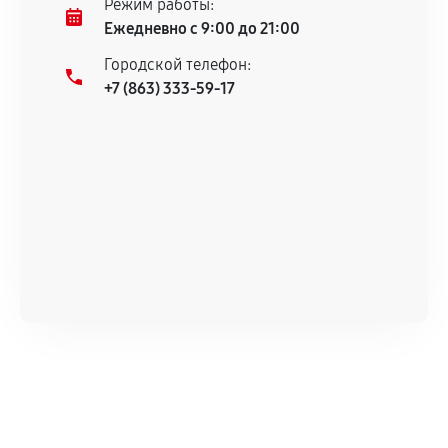
Режим работы:
техническим характеристикам.
Ежедневно с 9:00 до 21:00
Городской телефон:
+7 (863) 333-59-17
Документы для подтверждения
гарантии
Гарантийный талон.
Акт выполненных работ с датой, перечнем
услуг и сроком гарантии.
Документы на установленные комплектующие
и кассовый чек.
Расширенная гарантия
В некоторых случаях возможно оформление
расширенной гарантии. Стоимость, сроки и