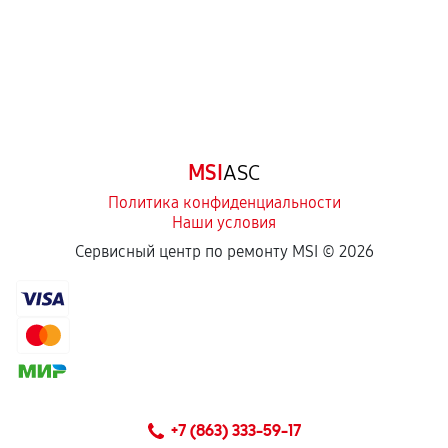
Естественный износ деталей, если иное не
предусмотрено отдельно.
Обращение после окончания гарантийного
срока.
Программные сбои, если это не указано в
MSI
ASC
отдельных условиях.
Политика конфиденциальности
Наши условия
Если комплектующие куплены
Сервисный центр по ремонту MSI ©
2026
самостоятельно
Гарантия на выполненные работы может
сохраняться полностью или частично, если
соблюдены следующие условия:
Предоставленные детали подходят по
техническим параметрам и не имеют внешних
+7 (863) 333-59-17
дефектов.