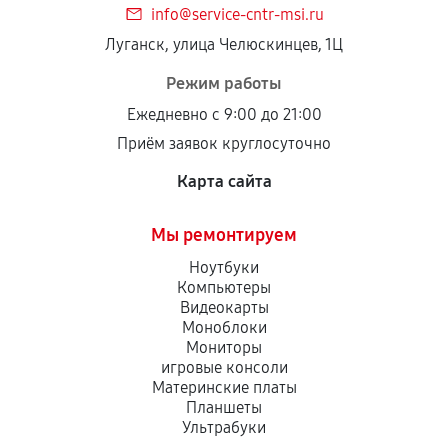
info@service-cntr-msi.ru
Установка была выполнена нашим сервисным
Луганск, улица Челюскинцев, 1Ц
центром.
При этом гарантия на сами комплектующие
Режим работы
остается на стороне производителя или
Ежедневно с 9:00 до 21:00
продавца. За качество сторонних деталей
Приём заявок круглосуточно
сервисный центр ответственности не несет.
Карта сайта
Мы ремонтируем
Ноутбуки
Компьютеры
Видеокарты
Моноблоки
Мониторы
игровые консоли
Материнские платы
Планшеты
Ультрабуки