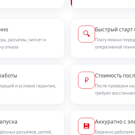
чно
Быстрый старт
🔍
ры, разъёмы, чипсет и
Плату можно переда
ну отказа
оперативной техни
работы
Стоимость пос
₽
раций и условия гарантии,
После проверки на
требуют восстанов
запуска
Аккуратно с эл
💾
дённых разъёмов, цепей,
Бережно работаем 