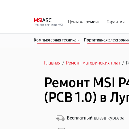
г. Луганск
Ежедневно с 9:00 до 21:00
MSI
ASC
Цены на ремонт
Гарантия
Ремонт техники MSI
Компьютерная техника
Портативная электрони
Главная
/
Ремонт материнских плат
/
P
Ремонт MSI P
(PCB 1.0) в Л
Бесплатный
выезд курьера