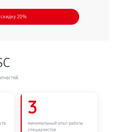
 скидку 20%
SC
апчастей.
3
ств
минимальный опыт работы
специалистов