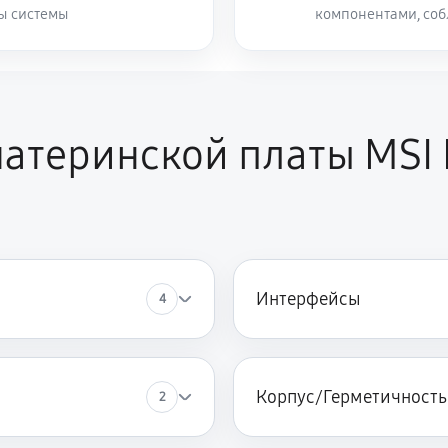
ты системы
компонентами, со
атеринской платы MSI 
Интерфейсы
4
Корпус/Герметичность
2