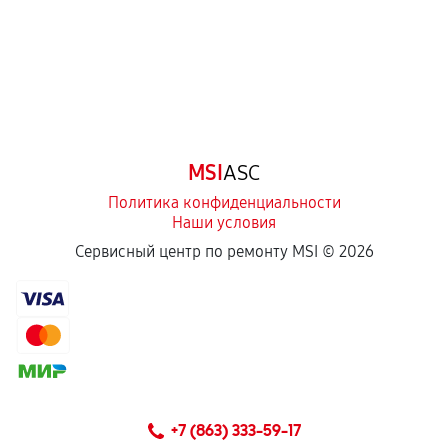
Естественный износ деталей, если иное не
предусмотрено отдельно.
Обращение после окончания гарантийного
срока.
Программные сбои, если это не указано в
MSI
ASC
отдельных условиях.
Политика конфиденциальности
Наши условия
Если комплектующие куплены
Сервисный центр по ремонту MSI ©
2026
самостоятельно
Гарантия на выполненные работы может
сохраняться полностью или частично, если
соблюдены следующие условия:
Предоставленные детали подходят по
техническим параметрам и не имеют внешних
+7 (863) 333-59-17
дефектов.