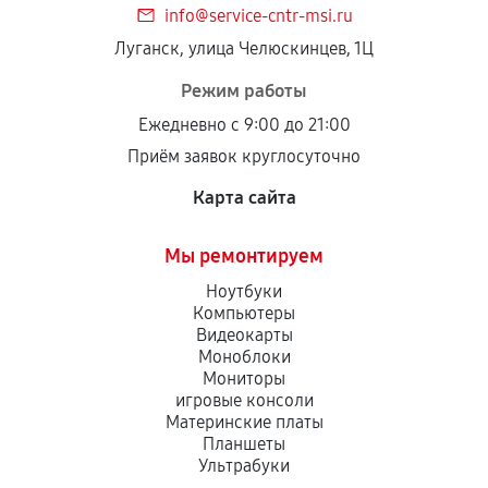
info@service-cntr-msi.ru
Установка была выполнена нашим сервисным
Луганск, улица Челюскинцев, 1Ц
центром.
При этом гарантия на сами комплектующие
Режим работы
остается на стороне производителя или
Ежедневно с 9:00 до 21:00
продавца. За качество сторонних деталей
Приём заявок круглосуточно
сервисный центр ответственности не несет.
Карта сайта
Мы ремонтируем
Ноутбуки
Компьютеры
Видеокарты
Моноблоки
Мониторы
игровые консоли
Материнские платы
Планшеты
Ультрабуки