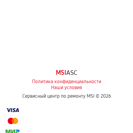
перегрев, коррозия.
Самостоятельный ремонт или вмешательство
третьих лиц.
Естественный износ деталей, если иное не
предусмотрено отдельно.
Обращение после окончания гарантийного
срока.
Программные сбои, если это не указано в
MSI
ASC
отдельных условиях.
Политика конфиденциальности
Наши условия
Если комплектующие куплены
Сервисный центр по ремонту MSI ©
2026
самостоятельно
Гарантия на выполненные работы может
сохраняться полностью или частично, если
соблюдены следующие условия: