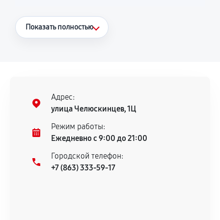
Что считается гарантийным случаем
Показать полностью
Повторное возникновение неисправности,
напрямую связанной с выполненным
ремонтом.
Поломка установленной детали при
нормальной эксплуатации в течение
Адрес:
гарантийного срока.
улица Челюскинцев, 1Ц
Несоответствие комплектующей заявленным
Режим работы:
техническим характеристикам.
Ежедневно с 9:00 до 21:00
Городской телефон:
+7 (863) 333-59-17
Документы для подтверждения
гарантии
Гарантийный талон.