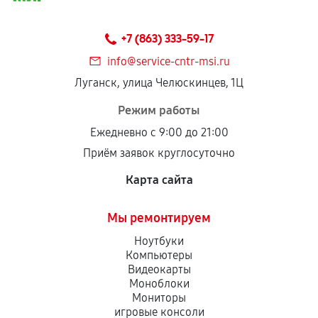
Предоставленные детали подходят по
техническим параметрам и не имеют внешних
+7 (863) 333-59-17
дефектов.
info@service-cntr-msi.ru
Установка была выполнена нашим сервисным
Луганск, улица Челюскинцев, 1Ц
центром.
При этом гарантия на сами комплектующие
Режим работы
остается на стороне производителя или
Ежедневно с 9:00 до 21:00
продавца. За качество сторонних деталей
Приём заявок круглосуточно
сервисный центр ответственности не несет.
Карта сайта
Мы ремонтируем
Ноутбуки
Компьютеры
Видеокарты
Моноблоки
Мониторы
игровые консоли