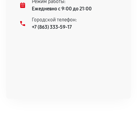
Режим работы:
техническим характеристикам.
Ежедневно с 9:00 до 21:00
Городской телефон:
+7 (863) 333-59-17
Документы для подтверждения
гарантии
Гарантийный талон.
Акт выполненных работ с датой, перечнем
услуг и сроком гарантии.
Документы на установленные комплектующие
и кассовый чек.
Расширенная гарантия
В некоторых случаях возможно оформление
расширенной гарантии. Стоимость, сроки и