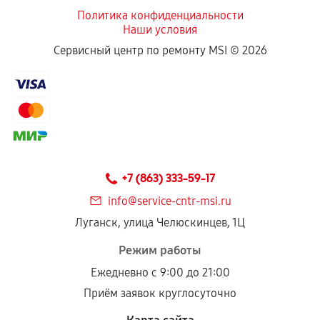
Политика конфиденциальности
Наши условия
Если комплектующие куплены
Сервисный центр по ремонту MSI ©
2026
самостоятельно
Гарантия на выполненные работы может
сохраняться полностью или частично, если
соблюдены следующие условия:
Предоставленные детали подходят по
техническим параметрам и не имеют внешних
+7 (863) 333-59-17
дефектов.
info@service-cntr-msi.ru
Установка была выполнена нашим сервисным
Луганск, улица Челюскинцев, 1Ц
центром.
При этом гарантия на сами комплектующие
Режим работы
остается на стороне производителя или
Ежедневно с 9:00 до 21:00
продавца. За качество сторонних деталей
Приём заявок круглосуточно
сервисный центр ответственности не несет.