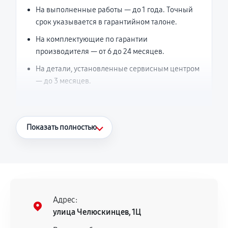
На выполненные работы — до 1 года. Точный
срок указывается в гарантийном талоне.
На комплектующие по гарантии
производителя — от 6 до 24 месяцев.
На детали, установленные сервисным центром
— до 3 месяцев.
Что считается гарантийным случаем
Показать полностью
Повторное возникновение неисправности,
напрямую связанной с выполненным
ремонтом.
Поломка установленной детали при
нормальной эксплуатации в течение
Адрес:
гарантийного срока.
улица Челюскинцев, 1Ц
Несоответствие комплектующей заявленным