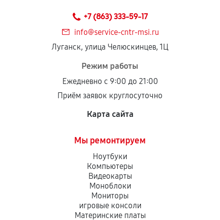
техническим параметрам и не имеют внешних
+7 (863) 333-59-17
дефектов.
info@service-cntr-msi.ru
Установка была выполнена нашим сервисным
Луганск, улица Челюскинцев, 1Ц
центром.
При этом гарантия на сами комплектующие
Режим работы
остается на стороне производителя или
Ежедневно с 9:00 до 21:00
продавца. За качество сторонних деталей
Приём заявок круглосуточно
сервисный центр ответственности не несет.
Карта сайта
Мы ремонтируем
Ноутбуки
Компьютеры
Видеокарты
Моноблоки
Мониторы
игровые консоли
Материнские платы