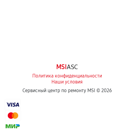
Самостоятельный ремонт или вмешательство
третьих лиц.
Естественный износ деталей, если иное не
предусмотрено отдельно.
Обращение после окончания гарантийного
срока.
Программные сбои, если это не указано в
MSI
ASC
отдельных условиях.
Политика конфиденциальности
Наши условия
Если комплектующие куплены
Сервисный центр по ремонту MSI ©
2026
самостоятельно
Гарантия на выполненные работы может
сохраняться полностью или частично, если
соблюдены следующие условия:
Предоставленные детали подходят по