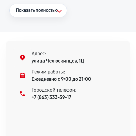
Что считается гарантийным случаем
Показать полностью
Повторное возникновение неисправности,
напрямую связанной с выполненным
ремонтом.
Поломка установленной детали при
нормальной эксплуатации в течение
Адрес:
гарантийного срока.
улица Челюскинцев, 1Ц
Несоответствие комплектующей заявленным
Режим работы:
техническим характеристикам.
Ежедневно с 9:00 до 21:00
Городской телефон:
+7 (863) 333-59-17
Документы для подтверждения
гарантии
Гарантийный талон.
Акт выполненных работ с датой, перечнем