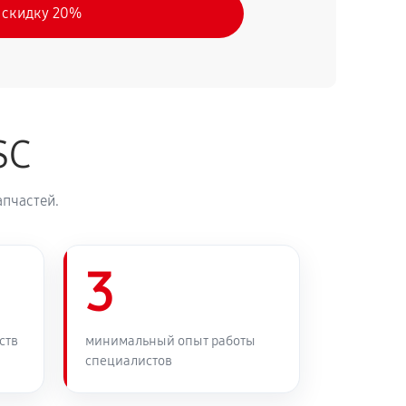
 скидку 20%
SC
апчастей.
3
ств
минимальный опыт работы
специалистов