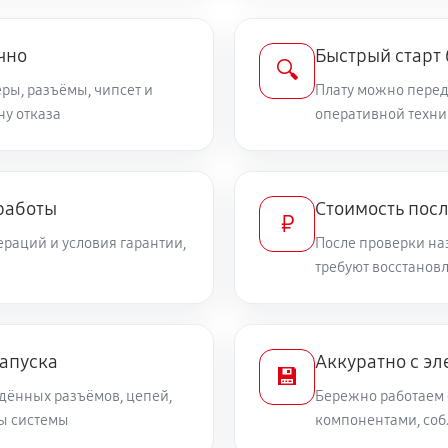
чно
Быстрый старт
🔍
ры, разъёмы, чипсет и
Плату можно переда
ну отказа
оперативной техни
работы
Стоимость пос
₽
раций и условия гарантии,
После проверки на
требуют восстанов
запуска
Аккуратно с эл
💾
дённых разъёмов, цепей,
Бережно работаем 
ты системы
компонентами, со