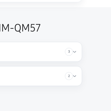
 IM-QM57
3
2