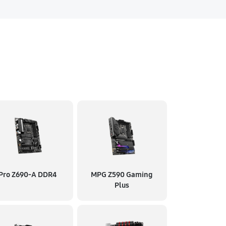
Pro Z690-A DDR4
MPG Z590 Gaming
Plus