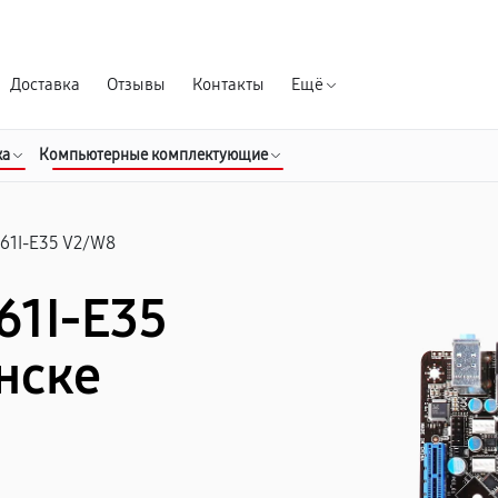
Гарантия д
Доставка
Отзывы
Контакты
Ещё
ка
Компьютерные комплектующие
61I-E35 V2/W8
61I-E35
нске