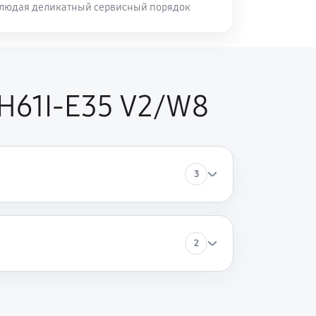
блюдая деликатный сервисный порядок
H61I-E35 V2/W8
3
2