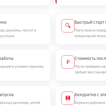
чно
Быстрый старт
🔍
ры, разъёмы, чипсет и
Плату можно переда
ну отказа
оперативной техни
работы
Стоимость пос
₽
раций и условия гарантии,
После проверки на
требуют восстанов
запуска
Аккуратно с эл
💾
дённых разъёмов, цепей,
Бережно работаем 