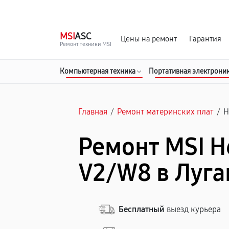
г. Луганск
Ежедневно с 9:00 до 21:00
MSI
ASC
Цены на ремонт
Гарантия
Ремонт техники MSI
Компьютерная техника
Портативная электрони
Главная
/
Ремонт материнских плат
/
H
Ремонт MSI H
V2/W8 в Луга
Бесплатный
выезд курьера