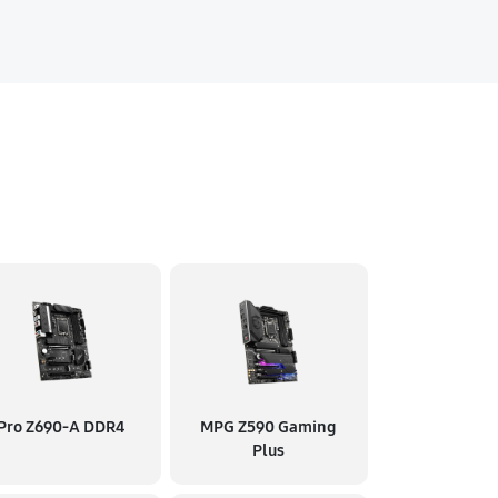
Pro Z690-A DDR4
MPG Z590 Gaming
Plus