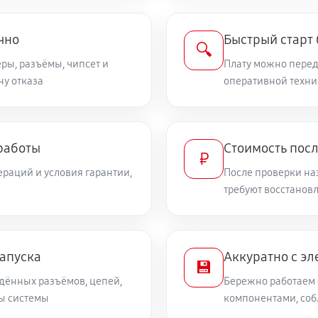
чно
Быстрый старт
🔍
ры, разъёмы, чипсет и
Плату можно переда
ну отказа
оперативной техни
работы
Стоимость пос
₽
раций и условия гарантии,
После проверки на
требуют восстанов
запуска
Аккуратно с эл
💾
дённых разъёмов, цепей,
Бережно работаем 
ты системы
компонентами, со