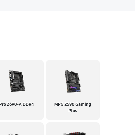
Pro Z690-A DDR4
MPG Z590 Gaming
Plus