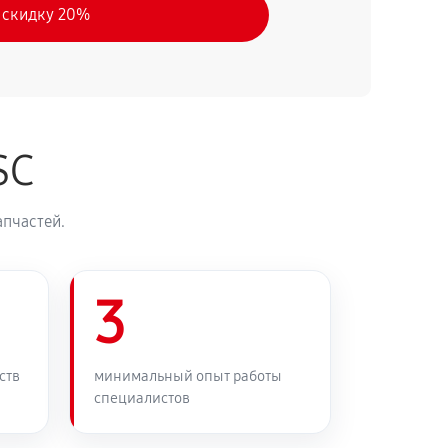
 скидку 20%
SC
апчастей.
3
ств
минимальный опыт работы
специалистов