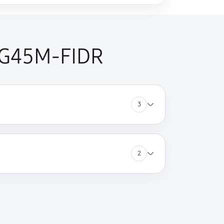
 G45M-FIDR
3
2