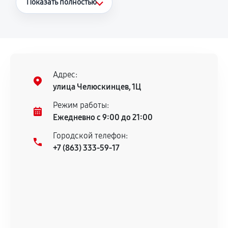
Показать полностью
Повторное возникновение неисправности,
напрямую связанной с выполненным
ремонтом.
Поломка установленной детали при
нормальной эксплуатации в течение
Адрес:
гарантийного срока.
улица Челюскинцев, 1Ц
Несоответствие комплектующей заявленным
Режим работы:
техническим характеристикам.
Ежедневно с 9:00 до 21:00
Городской телефон:
+7 (863) 333-59-17
Документы для подтверждения
гарантии
Гарантийный талон.
Акт выполненных работ с датой, перечнем
услуг и сроком гарантии.