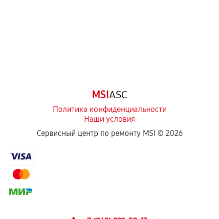
третьих лиц.
Естественный износ деталей, если иное не
предусмотрено отдельно.
Обращение после окончания гарантийного
срока.
Программные сбои, если это не указано в
MSI
ASC
отдельных условиях.
Политика конфиденциальности
Наши условия
Если комплектующие куплены
Сервисный центр по ремонту MSI ©
2026
самостоятельно
Гарантия на выполненные работы может
сохраняться полностью или частично, если
соблюдены следующие условия:
Предоставленные детали подходят по
техническим параметрам и не имеют внешних