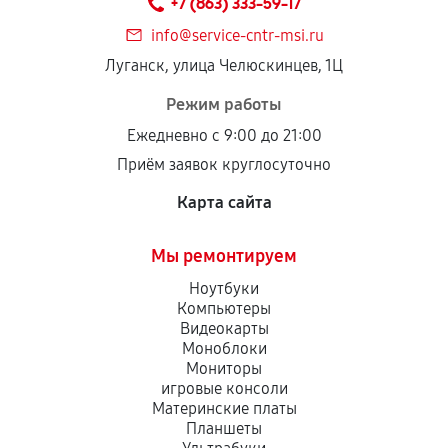
+7 (863) 333-59-17
дефектов.
info@service-cntr-msi.ru
Установка была выполнена нашим сервисным
Луганск, улица Челюскинцев, 1Ц
центром.
При этом гарантия на сами комплектующие
Режим работы
остается на стороне производителя или
Ежедневно с 9:00 до 21:00
продавца. За качество сторонних деталей
Приём заявок круглосуточно
сервисный центр ответственности не несет.
Карта сайта
Мы ремонтируем
Ноутбуки
Компьютеры
Видеокарты
Моноблоки
Мониторы
игровые консоли
Материнские платы
Планшеты