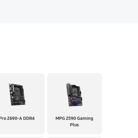
Pro Z690-A DDR4
MPG Z590 Gaming
Plus