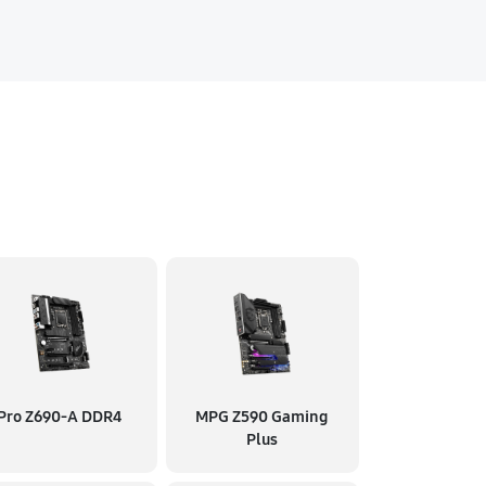
Pro Z690-A DDR4
MPG Z590 Gaming
Plus