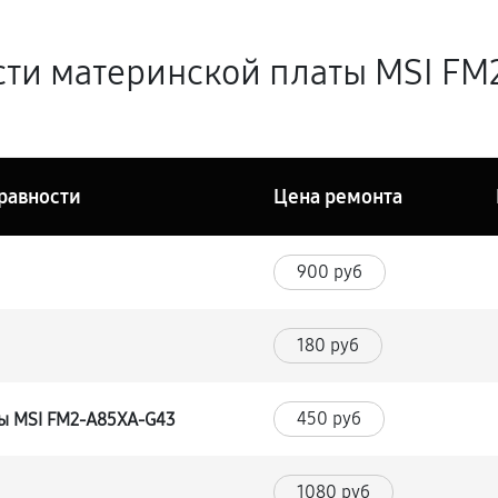
сти материнской платы MSI FM
равности
Цена ремонта
900 руб
180 руб
450 руб
ы MSI FM2-A85XA-G43
1080 руб