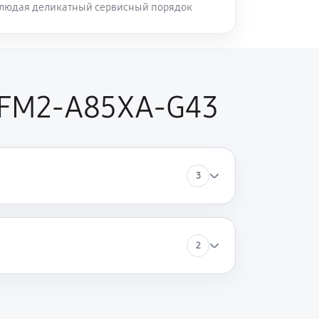
блюдая деликатный сервисный порядок
 FM2-A85XA-G43
3
2