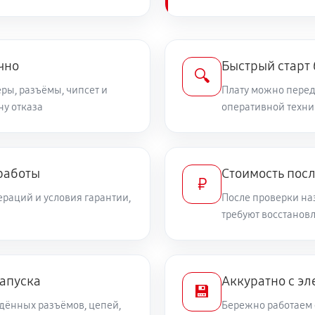
чно
Быстрый старт
🔍
ры, разъёмы, чипсет и
Плату можно переда
ну отказа
оперативной техни
работы
Стоимость пос
₽
раций и условия гарантии,
После проверки на
требуют восстанов
запуска
Аккуратно с эл
💾
дённых разъёмов, цепей,
Бережно работаем 