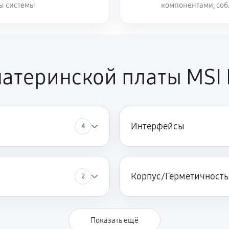
ты системы
компонентами, со
материнской платы MSI
Интерфейсы
4
Корпус/Герметичность
2
Показать ещё