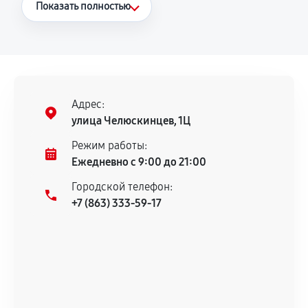
Что считается гарантийным случаем
Показать полностью
Повторное возникновение неисправности,
напрямую связанной с выполненным
ремонтом.
Поломка установленной детали при
нормальной эксплуатации в течение
Адрес:
гарантийного срока.
улица Челюскинцев, 1Ц
Несоответствие комплектующей заявленным
Режим работы:
техническим характеристикам.
Ежедневно с 9:00 до 21:00
Городской телефон:
+7 (863) 333-59-17
Документы для подтверждения
гарантии
Гарантийный талон.
Акт выполненных работ с датой, перечнем
услуг и сроком гарантии.