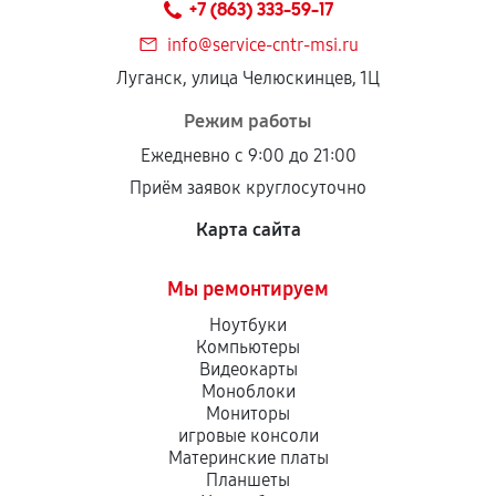
+7 (863) 333-59-17
дефектов.
info@service-cntr-msi.ru
Установка была выполнена нашим сервисным
Луганск, улица Челюскинцев, 1Ц
центром.
При этом гарантия на сами комплектующие
Режим работы
остается на стороне производителя или
Ежедневно с 9:00 до 21:00
продавца. За качество сторонних деталей
Приём заявок круглосуточно
сервисный центр ответственности не несет.
Карта сайта
Мы ремонтируем
Ноутбуки
Компьютеры
Видеокарты
Моноблоки
Мониторы
игровые консоли
Материнские платы
Планшеты