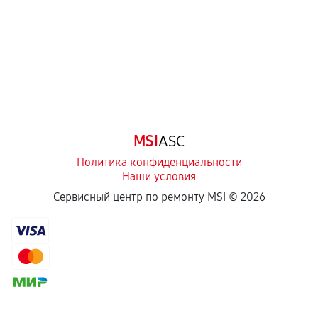
третьих лиц.
Естественный износ деталей, если иное не
предусмотрено отдельно.
Обращение после окончания гарантийного
срока.
Программные сбои, если это не указано в
MSI
ASC
отдельных условиях.
Политика конфиденциальности
Наши условия
Если комплектующие куплены
Сервисный центр по ремонту MSI ©
2026
самостоятельно
Гарантия на выполненные работы может
сохраняться полностью или частично, если
соблюдены следующие условия:
Предоставленные детали подходят по
техническим параметрам и не имеют внешних