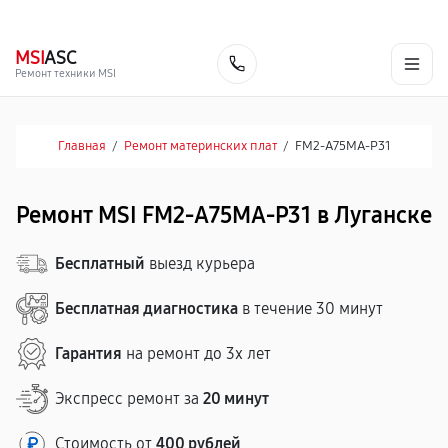
г. Луганск
Ежедневно с 9:00 до 21:00
+7 (863) 333-59-17
MSI
ASC
Заказать
Ремонт техники MSI
Главная
/
Ремонт материнских плат
/
FM2-A75MA-P31
Ремонт MSI FM2-A75MA-P31 в Луганске
Бесплатный
выезд курьера
Бесплатная диагностика
в течение 30 минут
Гарантия
на ремонт до 3х лет
Экспресс ремонт за
20 минут
Стоимость от
400 рублей