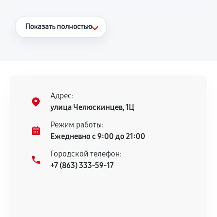
Что считается гарантийным случаем
Показать полностью
Повторное возникновение неисправности,
напрямую связанной с выполненным
ремонтом.
Поломка установленной детали при
нормальной эксплуатации в течение
Адрес:
гарантийного срока.
улица Челюскинцев, 1Ц
Несоответствие комплектующей заявленным
Режим работы:
техническим характеристикам.
Ежедневно с 9:00 до 21:00
Городской телефон:
+7 (863) 333-59-17
Документы для подтверждения
гарантии
Гарантийный талон.