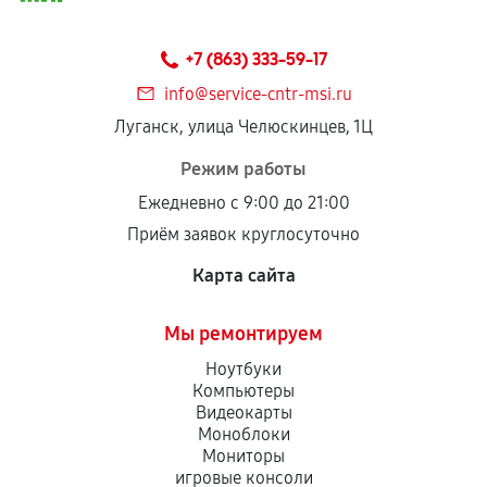
Предоставленные детали подходят по
техническим параметрам и не имеют внешних
+7 (863) 333-59-17
дефектов.
info@service-cntr-msi.ru
Установка была выполнена нашим сервисным
Луганск, улица Челюскинцев, 1Ц
центром.
При этом гарантия на сами комплектующие
Режим работы
остается на стороне производителя или
Ежедневно с 9:00 до 21:00
продавца. За качество сторонних деталей
Приём заявок круглосуточно
сервисный центр ответственности не несет.
Карта сайта
Мы ремонтируем
Ноутбуки
Компьютеры
Видеокарты
Моноблоки
Мониторы
игровые консоли