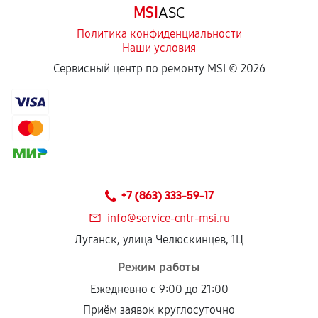
MSI
ASC
отдельных условиях.
Политика конфиденциальности
Наши условия
Если комплектующие куплены
Сервисный центр по ремонту MSI ©
2026
самостоятельно
Гарантия на выполненные работы может
сохраняться полностью или частично, если
соблюдены следующие условия:
Предоставленные детали подходят по
техническим параметрам и не имеют внешних
+7 (863) 333-59-17
дефектов.
info@service-cntr-msi.ru
Установка была выполнена нашим сервисным
Луганск, улица Челюскинцев, 1Ц
центром.
При этом гарантия на сами комплектующие
Режим работы
остается на стороне производителя или
Ежедневно с 9:00 до 21:00
продавца. За качество сторонних деталей
Приём заявок круглосуточно
сервисный центр ответственности не несет.