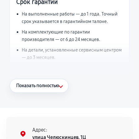
Срок гарантии
На выполненные работы — до 1 года. Точный
срок указывается в гарантийном талоне.
На комплектующие по гарантии
производителя — от 6 до 24 месяцев.
На детали, установленные сервисным центром
— до 3 месяцев.
Что считается гарантийным случаем
Показать полностью
Повторное возникновение неисправности,
напрямую связанной с выполненным
ремонтом.
Поломка установленной детали при
нормальной эксплуатации в течение
Адрес:
гарантийного срока.
улица Челюскинцев, 1Ц