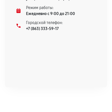
Несоответствие комплектующей заявленным
Режим работы:
техническим характеристикам.
Ежедневно с 9:00 до 21:00
Городской телефон:
+7 (863) 333-59-17
Документы для подтверждения
гарантии
Гарантийный талон.
Акт выполненных работ с датой, перечнем
услуг и сроком гарантии.
Документы на установленные комплектующие
и кассовый чек.
Расширенная гарантия
В некоторых случаях возможно оформление