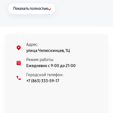
Что считается гарантийным случаем
Показать полностью
Повторное возникновение неисправности,
напрямую связанной с выполненным
ремонтом.
Поломка установленной детали при
нормальной эксплуатации в течение
Адрес:
гарантийного срока.
улица Челюскинцев, 1Ц
Несоответствие комплектующей заявленным
Режим работы:
техническим характеристикам.
Ежедневно с 9:00 до 21:00
Городской телефон:
+7 (863) 333-59-17
Документы для подтверждения
гарантии
Гарантийный талон.
Акт выполненных работ с датой, перечнем