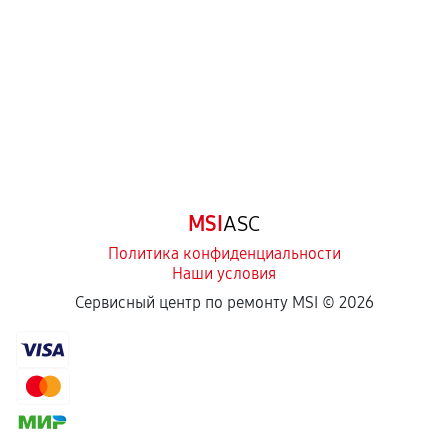
Самостоятельный ремонт или вмешательство
третьих лиц.
Естественный износ деталей, если иное не
предусмотрено отдельно.
Обращение после окончания гарантийного
срока.
Программные сбои, если это не указано в
MSI
ASC
отдельных условиях.
Политика конфиденциальности
Наши условия
Если комплектующие куплены
Сервисный центр по ремонту MSI ©
2026
самостоятельно
Гарантия на выполненные работы может
сохраняться полностью или частично, если
соблюдены следующие условия:
Предоставленные детали подходят по