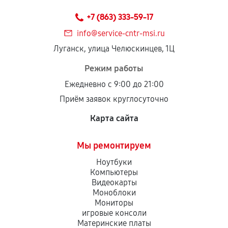
техническим параметрам и не имеют внешних
+7 (863) 333-59-17
дефектов.
info@service-cntr-msi.ru
Установка была выполнена нашим сервисным
Луганск, улица Челюскинцев, 1Ц
центром.
При этом гарантия на сами комплектующие
Режим работы
остается на стороне производителя или
Ежедневно с 9:00 до 21:00
продавца. За качество сторонних деталей
Приём заявок круглосуточно
сервисный центр ответственности не несет.
Карта сайта
Мы ремонтируем
Ноутбуки
Компьютеры
Видеокарты
Моноблоки
Мониторы
игровые консоли
Материнские платы