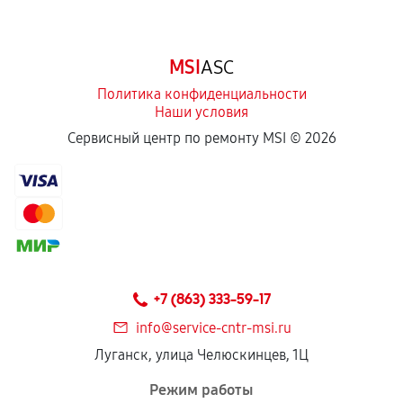
срока.
Программные сбои, если это не указано в
MSI
ASC
отдельных условиях.
Политика конфиденциальности
Наши условия
Если комплектующие куплены
Сервисный центр по ремонту MSI ©
2026
самостоятельно
Гарантия на выполненные работы может
сохраняться полностью или частично, если
соблюдены следующие условия:
Предоставленные детали подходят по
техническим параметрам и не имеют внешних
+7 (863) 333-59-17
дефектов.
info@service-cntr-msi.ru
Установка была выполнена нашим сервисным
Луганск, улица Челюскинцев, 1Ц
центром.
При этом гарантия на сами комплектующие
Режим работы