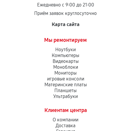
остается на стороне производителя или
Ежедневно с 9:00 до 21:00
продавца. За качество сторонних деталей
Приём заявок круглосуточно
сервисный центр ответственности не несет.
Карта сайта
Мы ремонтируем
Ноутбуки
Компьютеры
Видеокарты
Моноблоки
Мониторы
игровые консоли
Материнские платы
Планшеты
Ультрабуки
Клиентам центра
О компании
Доставка