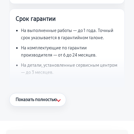
Срок гарантии
На выполненные работы — до 1 года. Точный
срок указывается в гарантийном талоне.
На комплектующие по гарантии
производителя — от 6 до 24 месяцев.
На детали, установленные сервисным центром
— до 3 месяцев.
Что считается гарантийным случаем
Показать полностью
Повторное возникновение неисправности,
напрямую связанной с выполненным
ремонтом.
Поломка установленной детали при