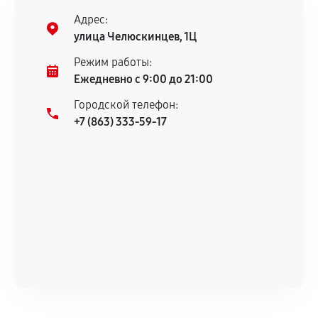
нормальной эксплуатации в течение
Адрес:
гарантийного срока.
улица Челюскинцев, 1Ц
Несоответствие комплектующей заявленным
Режим работы:
техническим характеристикам.
Ежедневно с 9:00 до 21:00
Городской телефон:
+7 (863) 333-59-17
Документы для подтверждения
гарантии
Гарантийный талон.
Акт выполненных работ с датой, перечнем
услуг и сроком гарантии.
Документы на установленные комплектующие
и кассовый чек.