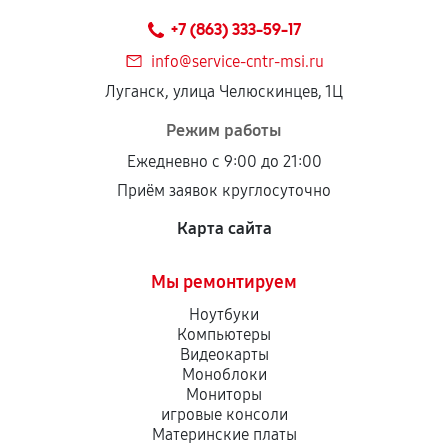
техническим параметрам и не имеют внешних
+7 (863) 333-59-17
дефектов.
info@service-cntr-msi.ru
Установка была выполнена нашим сервисным
Луганск, улица Челюскинцев, 1Ц
центром.
При этом гарантия на сами комплектующие
Режим работы
остается на стороне производителя или
Ежедневно с 9:00 до 21:00
продавца. За качество сторонних деталей
Приём заявок круглосуточно
сервисный центр ответственности не несет.
Карта сайта
Мы ремонтируем
Ноутбуки
Компьютеры
Видеокарты
Моноблоки
Мониторы
игровые консоли
Материнские платы