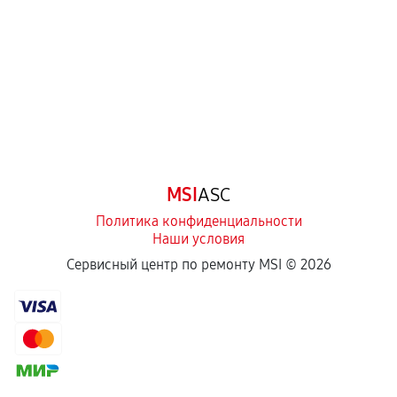
Самостоятельный ремонт или вмешательство
третьих лиц.
Естественный износ деталей, если иное не
предусмотрено отдельно.
Обращение после окончания гарантийного
срока.
Программные сбои, если это не указано в
MSI
ASC
отдельных условиях.
Политика конфиденциальности
Наши условия
Если комплектующие куплены
Сервисный центр по ремонту MSI ©
2026
самостоятельно
Гарантия на выполненные работы может
сохраняться полностью или частично, если
соблюдены следующие условия:
Предоставленные детали подходят по