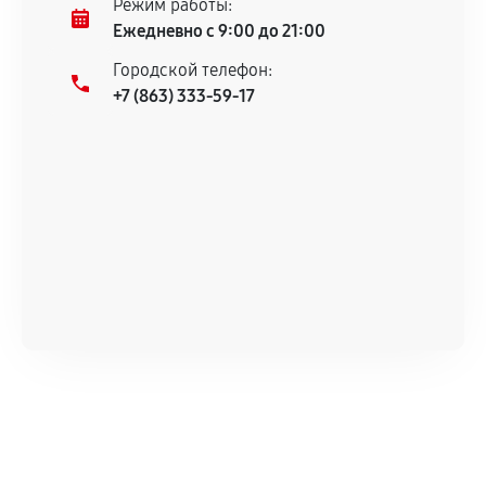
Режим работы:
техническим характеристикам.
Ежедневно с 9:00 до 21:00
Городской телефон:
+7 (863) 333-59-17
Документы для подтверждения
гарантии
Гарантийный талон.
Акт выполненных работ с датой, перечнем
услуг и сроком гарантии.
Документы на установленные комплектующие
и кассовый чек.
Расширенная гарантия
В некоторых случаях возможно оформление
расширенной гарантии. Стоимость, сроки и