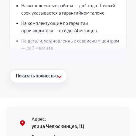
На выполненные работы — до 1 года. Точный
срок указывается в гарантийном талоне.
На комплектующие по гарантии
производителя — от 6 до 24 месяцев.
На детали, установленные сервисным центром
— до 3 месяцев.
Что считается гарантийным случаем
Показать полностью
Повторное возникновение неисправности,
напрямую связанной с выполненным
ремонтом.
Поломка установленной детали при
нормальной эксплуатации в течение
Адрес:
гарантийного срока.
улица Челюскинцев, 1Ц
Несоответствие комплектующей заявленным