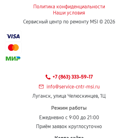
Политика конфиденциальности
Наши условия
Если комплектующие куплены
Сервисный центр по ремонту MSI ©
2026
самостоятельно
Гарантия на выполненные работы может
сохраняться полностью или частично, если
соблюдены следующие условия:
Предоставленные детали подходят по
техническим параметрам и не имеют внешних
+7 (863) 333-59-17
дефектов.
info@service-cntr-msi.ru
Установка была выполнена нашим сервисным
Луганск, улица Челюскинцев, 1Ц
центром.
При этом гарантия на сами комплектующие
Режим работы
остается на стороне производителя или
Ежедневно с 9:00 до 21:00
продавца. За качество сторонних деталей
Приём заявок круглосуточно
сервисный центр ответственности не несет.